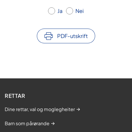
Ja
Nei
PDF-utskrift
RETTAR
Dine rettar, val og moglegheiter
Barn som pårørande