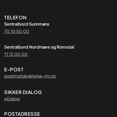
Kontaktinformasjon
TELEFON
Sentralbord Sunnmøre
70 10 50 00
Sentralbord Nordmøre og Romsdal
71 12 00 00
E-POST
postmottak@helse-mr.no
SIKKER DIALOG
eDialog
Adresse
POSTADRESSE