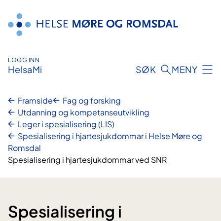
Hopp
til
innhald
LOGG INN
HelsaMi
SØK
MENY
Framside
Fag og forsking
Utdanning og kompetanseutvikling
Leger i spesialisering (LIS)
Spesialisering i hjartesjukdommar i Helse Møre og
Romsdal
Spesialisering i hjartesjukdommar ved SNR
Spesialisering i