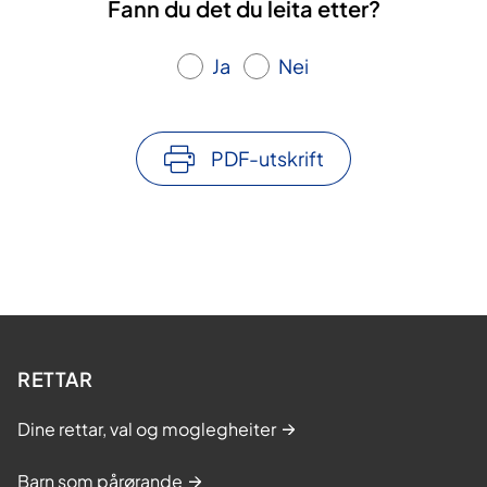
Fann du det du leita etter?
Ja
Nei
PDF-utskrift
RETTAR
Dine rettar, val og moglegheiter
Barn som pårørande