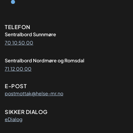
Kontaktinformasjon
TELEFON
Sentralbord Sunnmøre
70 10 50 00
Sentralbord Nordmøre og Romsdal
71 12 00 00
E-POST
postmottak@helse-mr.no
SIKKER DIALOG
eDialog