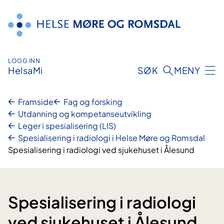
Hopp
til
innhald
LOGG INN
HelsaMi
SØK
MENY
Framside
Fag og forsking
Utdanning og kompetanseutvikling
Leger i spesialisering (LIS)
Spesialisering i radiologi i Helse Møre og Romsdal
Spesialisering i radiologi ved sjukehuset i Ålesund
Spesialisering i radiologi
ved sjukehuset i Ålesund