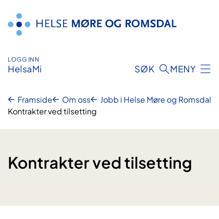
Hopp
til
innhald
LOGG INN
HelsaMi
SØK
MENY
Framside
Om oss
Jobb i Helse Møre og Romsdal
Kontrakter ved tilsetting
Kontrakter ved tilsetting