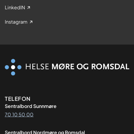
LinkedIN
Instagram
Kontaktinformasjon
TELEFON
Sentralbord Sunnmøre
70 10 50 00
Sentralbord Nordmøre og Romsdal