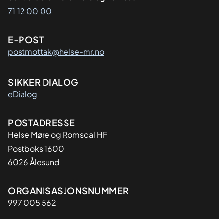
71 12 00 00
E-POST
postmottak@helse-mr.no
SIKKER DIALOG
eDialog
Adresse
POSTADRESSE
Helse Møre og Romsdal HF
Postboks 1600
6026 Ålesund
Organisasjon
ORGANISASJONSNUMMER
997 005 562