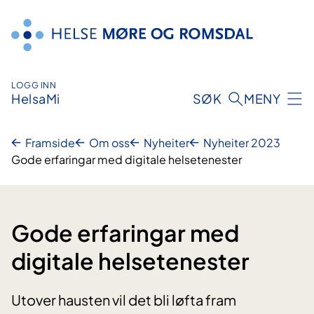
Hopp
til
innhald
LOGG INN
HelsaMi
SØK
MENY
Framside
Om oss
Nyheiter
Nyheiter 2023
Gode erfaringar med digitale helsetenester
Gode erfaringar med
digitale helsetenester
Utover hausten vil det bli løfta fram