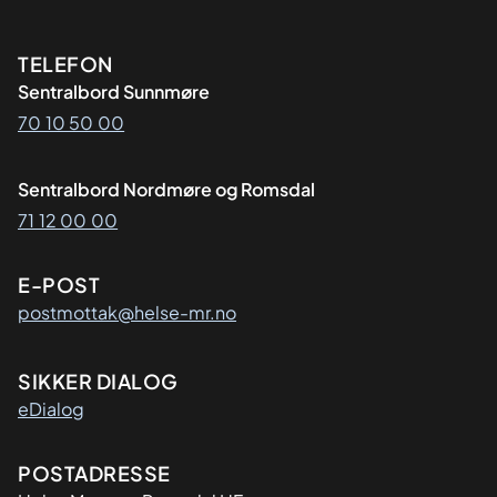
Kontaktinformasjon
TELEFON
Sentralbord Sunnmøre
70 10 50 00
Sentralbord Nordmøre og Romsdal
71 12 00 00
E-POST
postmottak@helse-mr.no
SIKKER DIALOG
eDialog
Adresse
POSTADRESSE