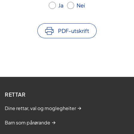
Ja
Nei
PDF-utskrift
RETTAR
Dine rettar, val og moglegheiter
Barn som pårørande