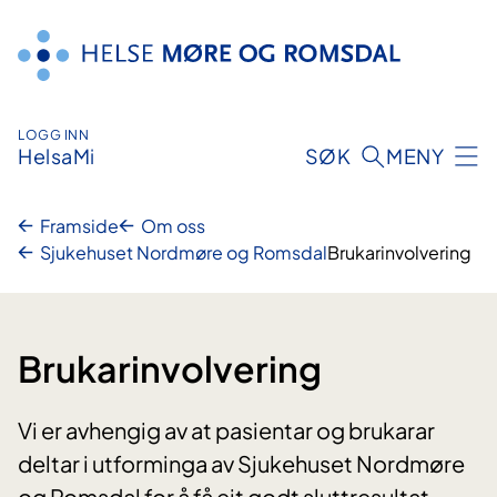
Hopp
til
innhald
LOGG INN
HelsaMi
SØK
MENY
Framside
Om oss
Sjukehuset Nordmøre og Romsdal
Brukarinvolvering
Brukarinvolvering
Vi er avhengig av at pasientar og brukarar
deltar i utforminga av Sjukehuset Nordmøre
og Romsdal for å få eit godt sluttresultat