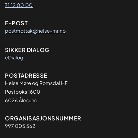
71 12 00 00
E-POST
postmottak@helse-mr.no
SIKKER DIALOG
eDialog
Adresse
POSTADRESSE
Helse Møre og Romsdal HF
Postboks 1600
6026 Ålesund
Organisasjon
ORGANISASJONSNUMMER
997 005 562