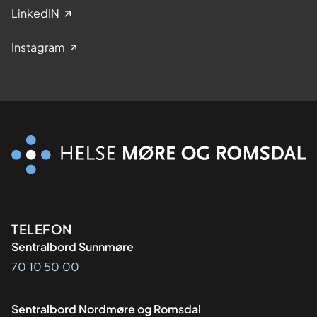
LinkedIN
Instagram
Kontaktinformasjon
TELEFON
Sentralbord Sunnmøre
70 10 50 00
Sentralbord Nordmøre og Romsdal