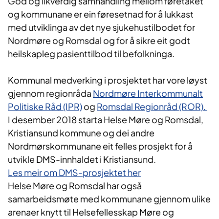
God og likverdig samhandling mellom føretaket
og kommunane er ein føresetnad for å lukkast
med utviklinga av det nye sjukehustilbodet for
Nordmøre og Romsdal og for å sikre eit godt
heilskapleg pasienttilbod til befolkninga.
Kommunal medverking i prosjektet har vore løyst
gjennom regionråda
Nordmøre Interkommunalt
Politiske Råd (IPR)
og
Romsdal Regionråd (ROR).
I desember 2018 starta Helse Møre og Romsdal,
Kristiansund kommune og dei andre
Nordmørskommunane eit felles prosjekt for å
utvikle DMS-innhaldet i Kristiansund.
Les meir om DMS-prosjektet her
Helse Møre og Romsdal har også
samarbeidsmøte med kommunane gjennom ulike
arenaer knytt til Helsefellesskap Møre og