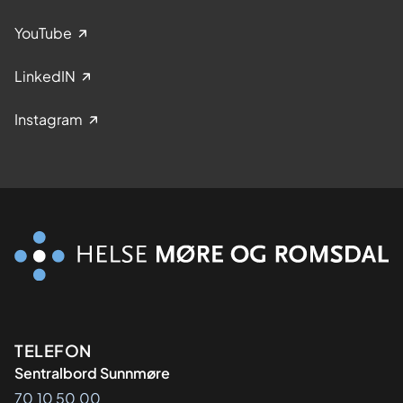
YouTube
LinkedIN
Instagram
Kontaktinformasjon
TELEFON
Sentralbord Sunnmøre
70 10 50 00