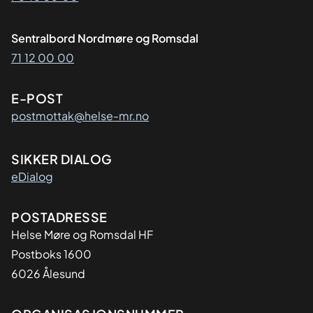
Sentralbord Nordmøre og Romsdal
71 12 00 00
E-POST
postmottak@helse-mr.no
SIKKER DIALOG
eDialog
Adresse
POSTADRESSE
Helse Møre og Romsdal HF
Postboks 1600
6026 Ålesund