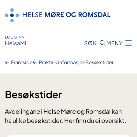
Hopp
til
innhald
LOGG INN
HelsaMi
SØK
MENY
Framside
Praktisk informasjon
Besøkstider
Besøkstider
Avdelingane i Helse Møre og Romsdal kan
ha ulike besøkstider. Her finn du ei oversikt.