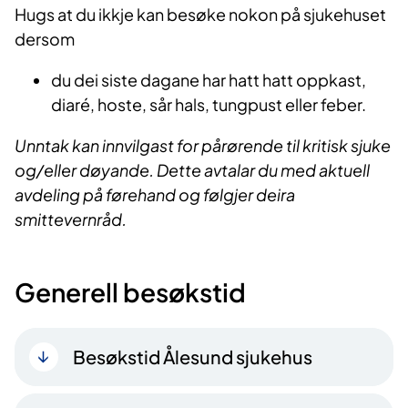
Hugs at du ikkj​e kan besøke nokon på sjukehuset
ders​om
du dei siste dagane har hatt hatt oppkast,
diaré, hoste, sår hals, tungpust eller feber.
Unntak kan innvilgast for pårørende til kritisk sjuke
og/eller døyande. Dette avtalar du med aktuell
avdeling på førehand og følgjer deira
smittevernråd.
Generell besøkstid
Besøkstid Ålesund sjukehus