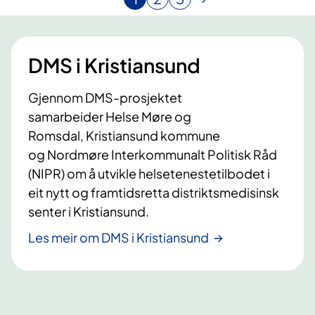
N
G
G
å
å
å
v
t
t
æ
i
i
DMS i Kristiansund
r
l
l
e
s
s
Gjennom DMS-prosjektet
n
i
i
samarbeider Helse Møre og
d
d
d
e
e
e
Romsdal, Kristiansund kommune
s
og Nordmøre Interkommunalt Politisk Råd
i
(NIPR) om å utvikle helsetenestetilbodet i
d
eit nytt og framtidsretta distriktsmedisinsk
e
senter i Kristiansund.
Les meir om DMS i Kristiansund