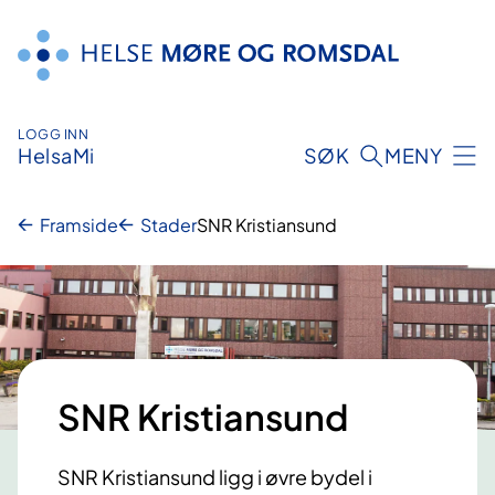
Hopp
til
innhald
LOGG INN
HelsaMi
SØK
MENY
Framside
Stader
SNR Kristiansund
SNR Kristiansund
SNR Kristiansund ligg i øvre bydel i