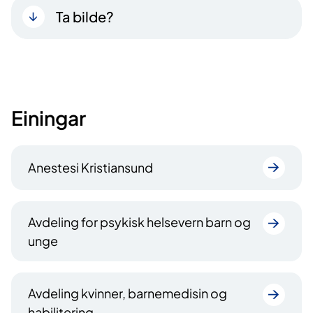
Ta bilde?
Einingar
Anestesi Kristiansund
Avdeling for psykisk helsevern barn og
unge
Avdeling kvinner, barnemedisin og
habilitering