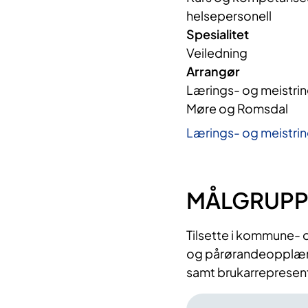
helsepersonell
Spesialitet
Veiledning
Arrangør
Lærings- og meistring
Møre og Romsdal 
Lærings- og meistri
MÅLGRUPP
Tilsette i kommune- 
og pårørandeopplærin
samt brukarrepresentan