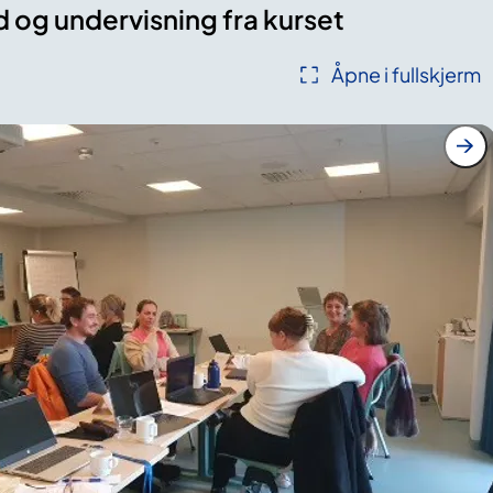
og undervisning fra kurset
Åpne i fullskjerm