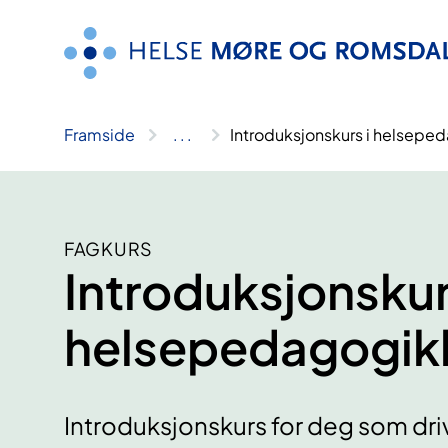
Hopp
til
innhald
Framside
..
.
Introduksjonskurs i helsepe
FAGKURS
Introduksjonskur
helsepedagogik
Introduksjonskurs for deg som dr