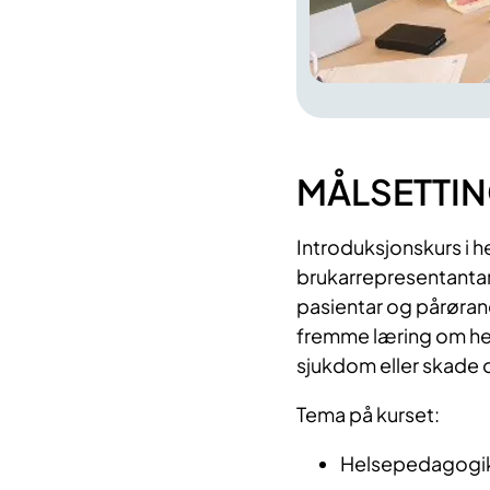
MÅLSETTI
Introduksjonskurs i h
brukarrepresentantar 
pasientar og pårøran
fremme læring om hel
sjukdom eller skade 
Tema på kurset:
Helsepedagogik