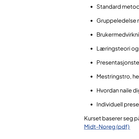
Standard metode
Gruppeledelse 
Brukermedvirkni
Læringsteori og
Presentasjonste
Mestringstro, h
Hvordan naile di
Individuell pres
Kurset baserer seg p
Midt-Noreg (pdf)