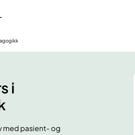
dagogikk
s i
k
iv med pasient- og