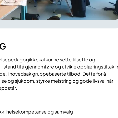
NG
elsepedagogikk skal kunne sette tilsette og
i stand til å gjennomføre og utvikle opplæringstiltak f
de, i hovedsak gruppebaserte tilbod. Dette for å
se og sjukdom, styrke meistring og gode livsval når
oppstår.
k, helsekompetanse og samvalg