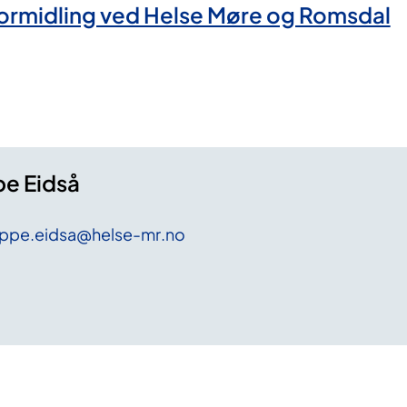
 formidling ved Helse Møre og Romsdal
pe Eidså
eppe
.eidsa
@helse-mr
.no