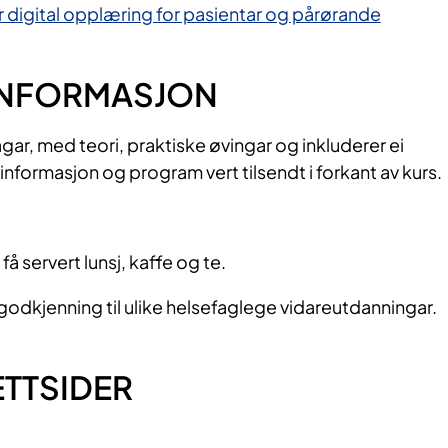
or digital opplæring for pasientar og pårørande
 INFORMASJON
agar, med teori, praktiske øvingar og inkluderer ei
formasjon og program vert tilsendt i forkant av kurs.
 få servert lunsj, kaffe og te.
r godkjenning til ulike helsefaglege vidareutdanningar.
ETTSIDER