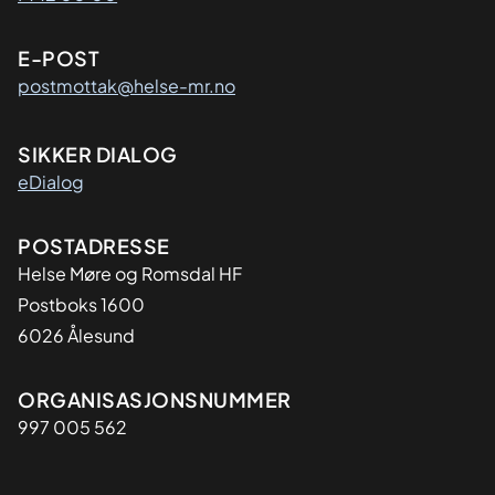
E-POST
postmottak@helse-mr.no
SIKKER DIALOG
eDialog
Adresse
POSTADRESSE
Helse Møre og Romsdal HF
Postboks 1600
6026 Ålesund
Organisasjon
ORGANISASJONSNUMMER
997 005 562