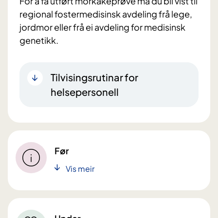
For å få utført morkakeprøve må du bli vist til
regional fostermedisinsk avdeling frå lege,
jordmor eller frå ei avdeling for medisinsk
genetikk.
Tilvisingsrutinar for
helsepersonell
Før
Vis meir