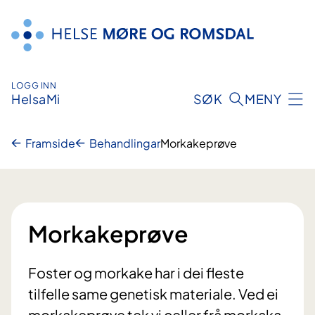
Hopp
til
innhald
LOGG INN
HelsaMi
SØK
MENY
Framside
Behandlingar
Morkakeprøve
Morkakeprøve
Foster og morkake har i dei fleste
tilfelle same genetisk materiale. Ved ei
morkakeprøve tek vi celler frå morkaka