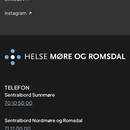
Instagram
Kontaktinformasjon
TELEFON
Sentralbord Sunnmøre
70 10 50 00
Sentralbord Nordmøre og Romsdal
71 12 00 00