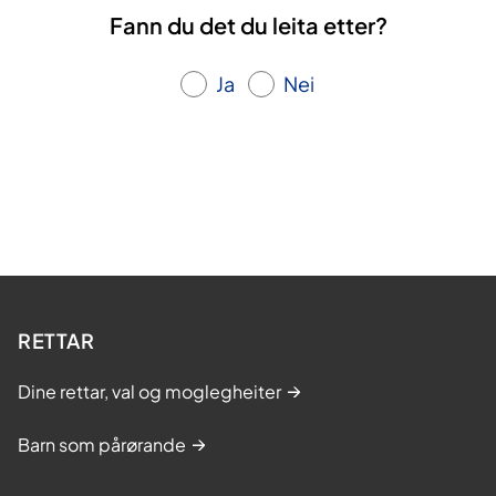
Fann du det du leita etter?
Ja
Nei
RETTAR
Dine rettar, val og moglegheiter
Barn som pårørande