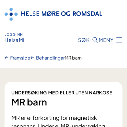
Hopp
til
innhald
LOGG INN
HelsaMi
SØK
MENY
Framside
Behandlingar
MR barn
UNDERSØKING MED ELLER UTEN NARKOSE
MR barn
MR er ei forkorting for magnetisk
resonans. Under ei MR-undersøking