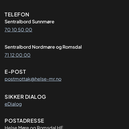
Kontaktinformasjon
TELEFON
Sentralbord Sunnmøre
70 10 50 00
Sentralbord Nordmøre og Romsdal
71 12 00 00
E-POST
postmottak@helse-mr.no
SIKKER DIALOG
eDialog
Adresse
POSTADRESSE
Helse Møre og Romsdal HF