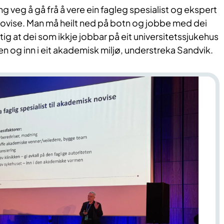
ng veg å gå frå å vere ein fagleg spesialist og ekspert
k novise. Man må heilt ned på botn og jobbe med dei
ktig at dei som ikkje jobbar på eit universitetssjukehus
en og inn i eit akademisk miljø, understreka Sandvik.