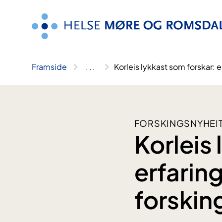
Hopp
til
innhald
Framside
..
.
Korleis lykkast som forskar: 
FORSKINGSNYHEI
Korleis
erfaring
forskin