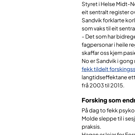
Styret i Helse Midt-
eit sentralt register
Sandvik forklarte kor
som vaks til eit sentra
- Det som har bidrege 
fagpersonar i heile r
skaffar oss kjem pasi
No er Sandvik i gon
fekk tildelt forskings
langtidseffektane et
frå 2003 til 2015.
Forsking som endra
På dag to fekk psyko
Molde sleppe til i se
praksis.
Hagen er leiar for Fo