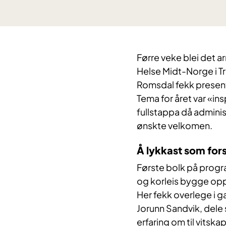
Førre veke blei det a
Helse Midt-Norge i T
Romsdal fekk presente
Tema for året var «insp
fullstappa då administ
ønskte velkomen.
Å lykkast som for
Første bolk på progr
og korleis bygge opp
Her fekk overlege i
ga
Jorunn Sandvik, dele s
erfaring om til vitska