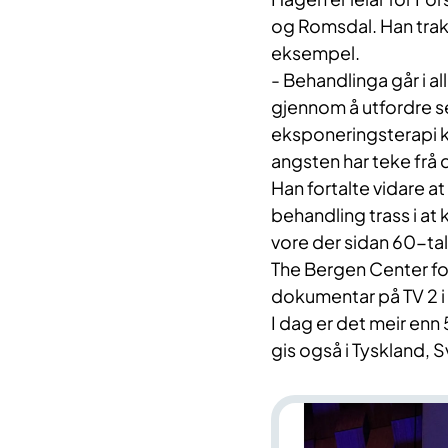
og Romsdal. Han tra
eksempel.
- Behandlinga går i all
gjennom å utfordre s
eksponeringsterapi ka
angsten har teke frå 
Han fortalte vidare a
behandling trass i at
vore der sidan 60-tale
The Bergen Center for 
dokumentar på TV 2 i
I dag er det meir enn
gis også i Tyskland, 