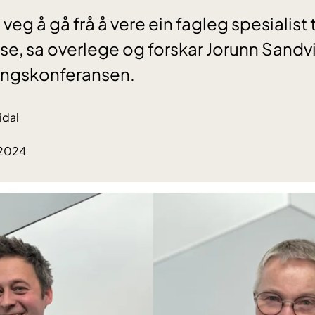
 veg å gå frå å vere ein fagleg spesialist ti
e, sa overlege og forskar Jorunn Sandv
kingskonferansen.
idal
.2024