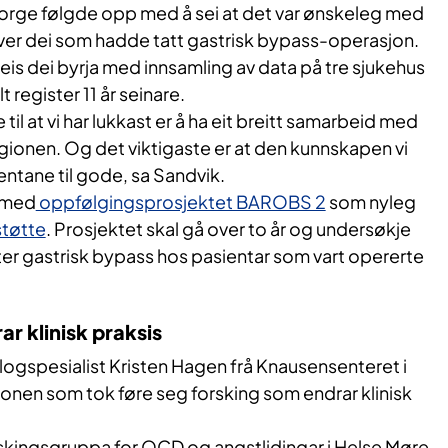
Norge følgde opp med å sei at det var ønskeleg med
 over dei som hadde tatt gastrisk bypass-operasjon.
leis dei byrja med innsamling av data på tre sjukehus
lt register 11 år seinare.
til at vi har lukkast er å ha eit breitt samarbeid med
egionen. Og det viktigaste er at den kunnskapen vi
entane til gode, sa Sandvik.
g med
oppfølgingsprosjektet BAROBS 2
som nyleg
støtte
. Prosjektet skal gå over to år og undersøkje
ter gastrisk bypass hos pasientar som vart opererte
r klinisk praksis
logspesialist Kristen Hagen frå Knausensenteret i
sjonen som tok føre seg forsking som endrar klinisk
rskingsgruppa for OCD og angstlidingar i Helse Møre