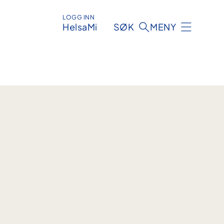
LOGG INN
HelsaMi
SØK
MENY
: