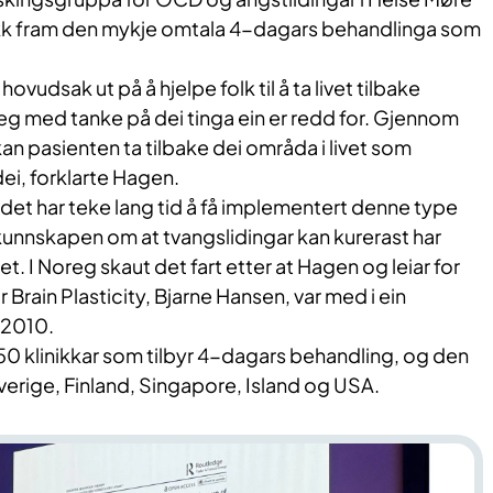
kk fram den mykje omtala 4-dagars behandlinga som
 hovudsak ut på å hjelpe folk til å ta livet tilbake
eg med tanke på dei tinga ein er redd for. Gjennom
n pasienten ta tilbake dei områda i livet som
dei, forklarte Hagen.
t det har teke lang tid å få implementert denne type
 kunnskapen om at tvangslidingar kan kurerast har
t. I Noreg skaut det fart etter at Hagen og leiar for
Brain Plasticity, Bjarne Hansen, var med i ein
 2010.
 50 klinikkar som tilbyr 4-dagars behandling, og den
Sverige, Finland, Singapore, Island og USA.