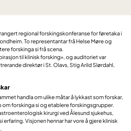
rrangert regional forskingskonferanse for føretaka i
rondheim. To representantar frå Helse Møre og
re forskinga si frå scena.
irasjon til klinisk forsking», og auditoriet var
rerande direktør i St. Olavs, Stig Arild Slørdahl,
skar
ammet handla om ulike måtar å lykkast som forskar,
 om forskinga si og etablere forskingsgrupper.
stroenterologisk kirurgi ved Ålesund sjukehus,
i erfaring. Visjonen hennar har vore å gjere klinisk
p.