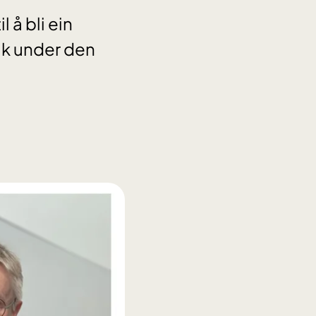
l å bli ein
ik under den