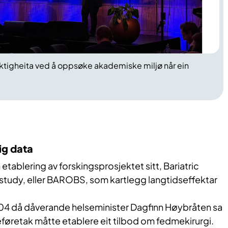
ktigheita ved å oppsøke akademiske miljø når ein
ig data
etablering av forskingsprosjektet sitt, Bariatric
study, eller BAROBS, som kartlegg langtidseffektar
2004 då dåverande helseminister Dagfinn Høybråten sa
seføretak måtte etablere eit tilbod om fedmekirurgi.