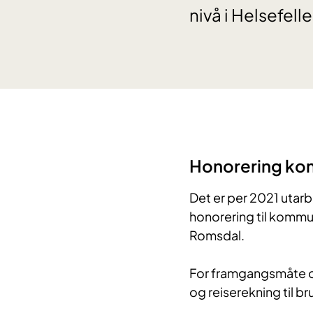
nivå i Helsefel
Honorering ko
Det er per 2021 utar
honorering til kommu
Romsdal.
For framgangsmåte o
og reiserekning til b