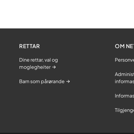
RETTAR
OM NE
Dine rettar, val og
Personv
moglegheiter
Adminis
Barn som pårørande
informas
Informas
Tilgjeng