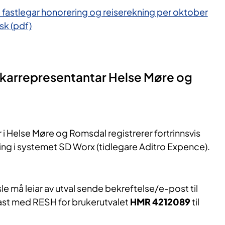
astlegar honorering og reiserekning per oktober
sk (pdf)
karrepresentantar Helse Møre og
i Helse Møre og Romsdal registrerer fortrinnsvis
ing i systemet SD Worx (tidlegare Aditro Expence).
 må leiar av utval sende bekreftelse/e-post til
ast med RESH for brukerutvalet
HMR 4212089
til