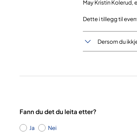
May Kristin Kolerud, 
Dette i tillegg til ev
Dersom du ikkj
Fann du det du leita etter?
Ja
Nei