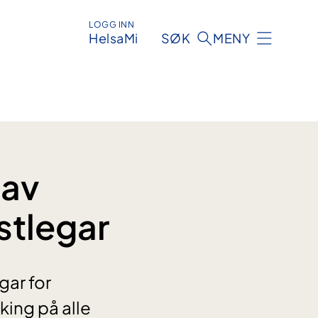
LOGG INN
HelsaMi
SØK
MENY
 av
stlegar
gar for
king på alle