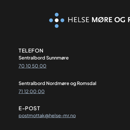
Kontaktinformasjon
TELEFON
Sentralbord Sunnmøre
70 10 50 00
Sentralbord Nordmøre og Romsdal
71 12 00 00
E-POST
postmottak@helse-mr.no