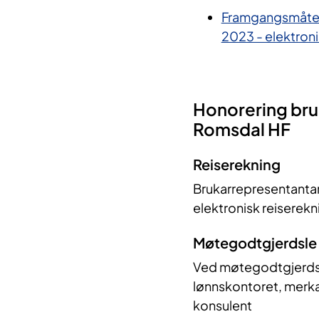
Framgangsmåte f
2023 - elektroni
Honorering bru
Romsdal HF
Reiserekning
Brukarrepresentantar 
elektronisk reiserekn
Møtegodtgjerdsle
Ved møtegodtgjerdsle
lønnskontoret, merk
konsulent