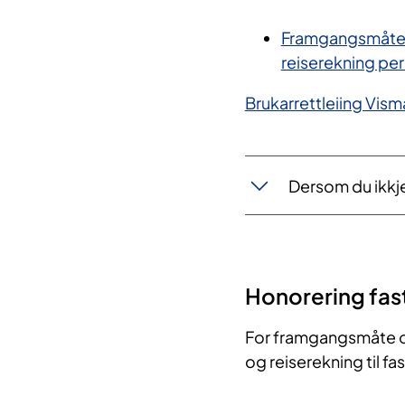
Framgangsmåte 
reiserekning per
Brukarrettleiing Vis
Dersom du ikkj
Honorering fas
For framgangsmåte o
og reiserekning til fa