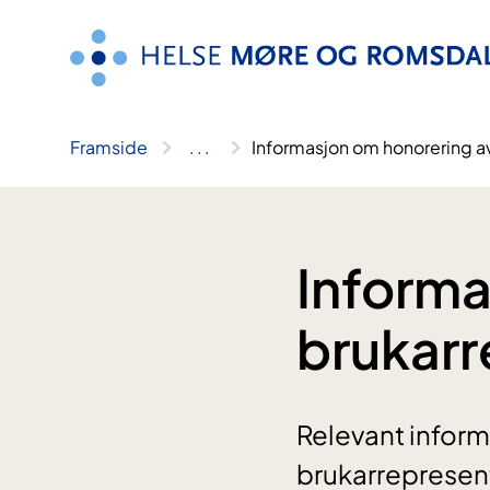
Hopp
til
innhald
Framside
..
.
Informasjon om honorering av
Informa
brukarr
Relevant informa
brukarrepresenta