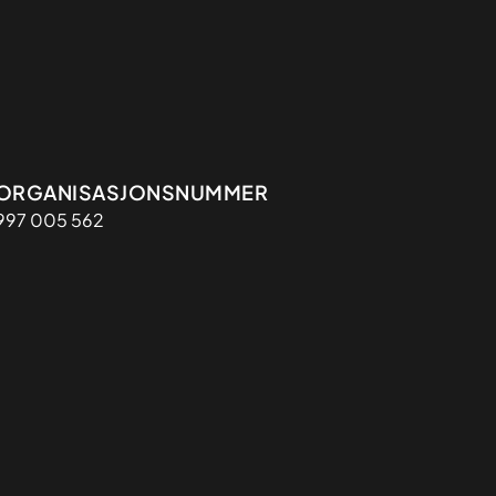
Organisasjon
ORGANISASJONSNUMMER
997 005 562