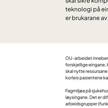
skal sikre kompe
teknologi på ein
er brukarane av
OU-arbeidet inneber 
forskjellige eingane, 
skal nytte ressursane
korleis pasientene k
Fagmiljøa på sjukehus
løysingane. Det er
di
arbeidsgrupper (funks