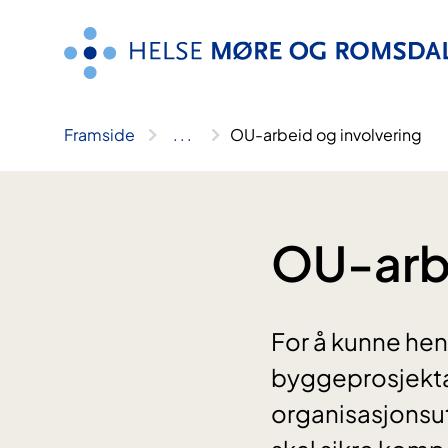
Hopp
til
innhald
Framside
..
.
OU-arbeid og involvering
OU-arbe
For å kunne hen
byggeprosjekta 
organisasjonsut