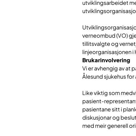
utviklingsarbeidet 
utviklingsorganisasj
Utviklingsorganisasjo
verneombud (VO) gjen
tillitsvalgte og vernet
linjeorganisasjonen i
​Brukarinvolvering
Vi er avhengig av at 
Ålesund sjukehus for å
Like viktig som medvir
pasient-representant
pasientane sitt i plan
diskusjonar og beslu
med meir generell ori