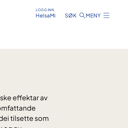
LOGG INN
HelsaMi
SØK
MENY
ske effektar av
 omfattande
dei tilsette som