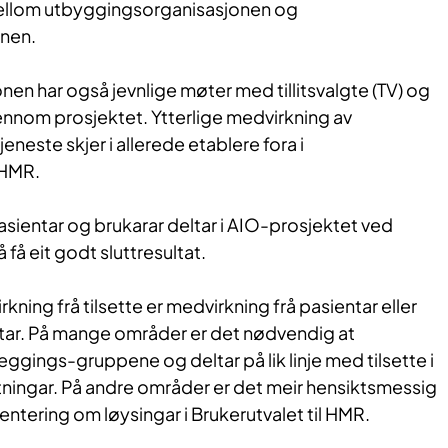
mellom utbyggingsorganisasjonen og
onen.
nen har også jevnlige møter med tillitsvalgte (TV) og
nom prosjektet. Ytterlige medvirkning av
jeneste skjer i allerede etablere fora i
 HMR.
pasientar og brukarar deltar i AIO-prosjektet ved
 få eit godt sluttresultat.
kning frå tilsette er medvirkning frå pasientar eller
ar. På mange områder er det nødvendig at
leggings-gruppene og deltar på lik linje med tilsette i
tningar. På andre områder er det meir hensiktsmessig
entering om løysingar i Brukerutvalet til HMR.