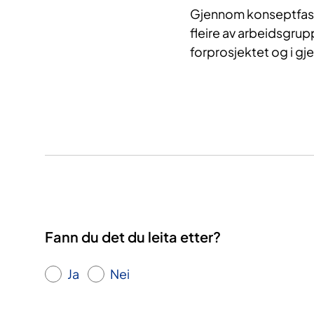
Gjennom konseptfasa h
fleire av arbeidsgrup
forprosjektet og i g
Fann du det du leita etter?
Ja
Nei