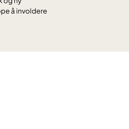
kk og ny
ppe å involdere