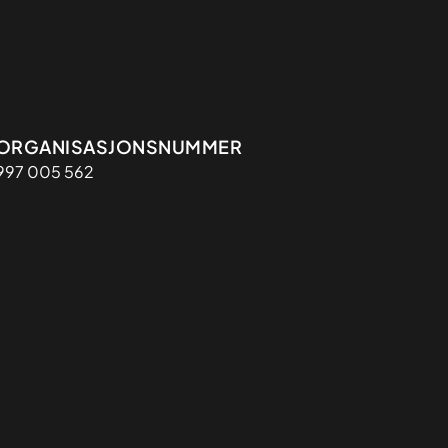
Organisasjon
ORGANISASJONSNUMMER
997 005 562