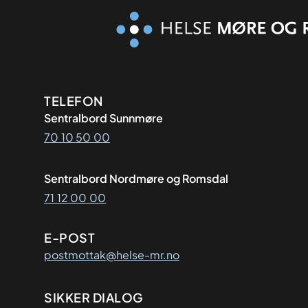
Kontaktinformasjon
TELEFON
Sentralbord Sunnmøre
70 10 50 00
Sentralbord Nordmøre og Romsdal
71 12 00 00
E-POST
postmottak@helse-mr.no
SIKKER DIALOG