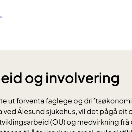
id og involvering
te ut forventa faglege og driftsøkonomi
ved Ålesund sjukehus, vil det pågå eit
viklingsarbeid (OU) og medvirkning frå 