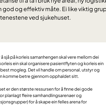
tanse til å ta i bruk nye areal, ny logisti
 god og effektiv måte. Ei like viktig gru
 tenestene ved sjukehuset.
å sjå på korleis samanhengen skal vere mellom dei
korleis ein skal organisere pasientflyten og korleis ein
 best mogleg. Det vil handle om personal, utstyr og
an komme betre gjennom opphaldet sitt.
et er den største ressursen for å finne dei gode
for planlagt fleire samhandlingsarenaer og
jonsgrupper) for å skape ein felles arena for