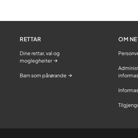
RETTAR
OM NE
Dine rettar, val og
Personv
moglegheiter
Adminis
Barn som pårørande
informas
Informas
Tilgjeng