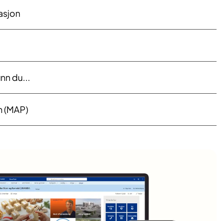
asjon
nn du...
n (MAP)