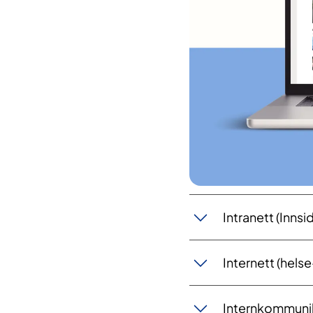
Intranett (Innsi
Internett (hels
Internkommunik