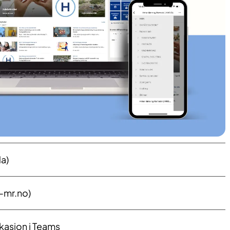
da)
e-mr.no)
asjon i Teams