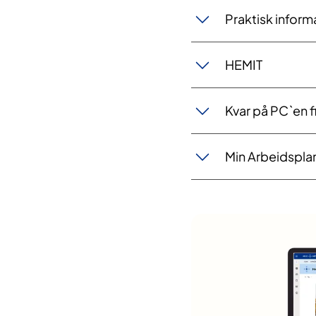
Praktisk inform
HEMIT
Kvar på PC`en fi
Min Arbeidspla