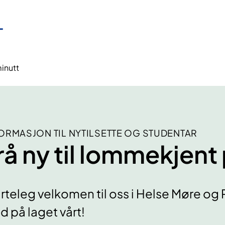
minutt
ORMASJON TIL NYTILSETTE OG STUDENTAR
rå ny til lommekjent
rteleg velkomen til oss i Helse Møre og R
 på laget vårt!