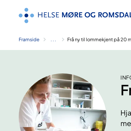
Hopp
til
innhald
Framside
..
.
Frå ny til lommekjent på 20 
INF
F
Hja
med