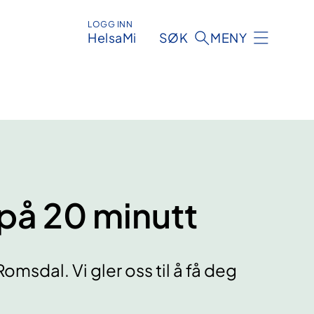
LOGG INN
HelsaMi
SØK
MENY
 på 20 minutt
omsdal. Vi gler oss til å få deg