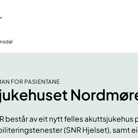
msdal
AN FOR PASIENTANE
jukehuset Nordmør
 består av eit nytt felles akuttsjukehus p
iliteringstenester (SNR Hjelset), samt e