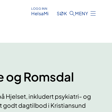
LOGG INN
HelsaMi
SØK
MENY
e og Romsdal
å Hjelset, inkludert psykiatri- og
it godt dagtilbod i Kristiansund