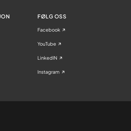
t
t
i
JON
FØLG OSS
n
g
Facebook
s
d
YouTube
a
g
LinkedIN
e
n
Instagram