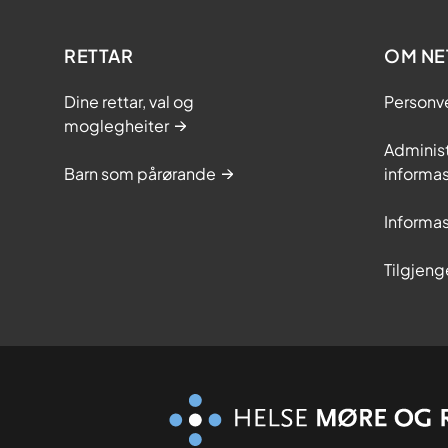
s
t
e
RETTAR
OM NE
r
k
Dine rettar, val og
Personv
s
moglegheiter
t
Adminis
a
Barn som pårørande
informas
r
t
Informas
Tilgjeng