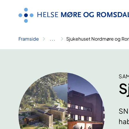
Hopp
til
innhald
Framside
..
.
Sjukehuset Nordmøre og Ro
SAM
S
SNR
hab