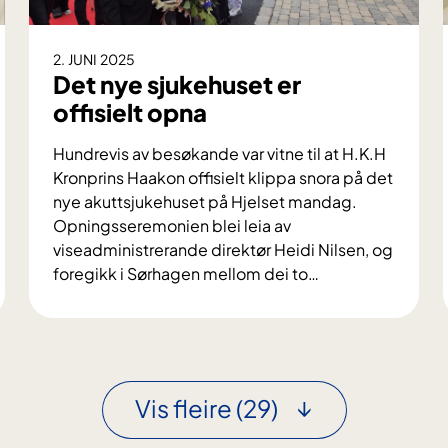
2. JUNI 2025
Det nye sjukehuset er
offisielt opna
Hundrevis av besøkande var vitne til at H.K.H
Kronprins Haakon offisielt klippa snora på det
nye akuttsjukehuset på Hjelset mandag.
Opningsseremonien blei leia av
viseadministrerande direktør Heidi Nilsen, og
foregikk i Sørhagen mellom dei to
…
D
e
t
n
y
Vis fleire
(29)
e
s