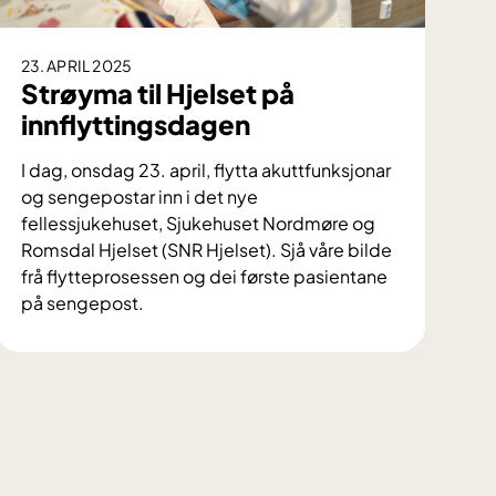
23. APRIL 2025
Strøyma til Hjelset på
innflyttingsdagen
I dag, onsdag 23. april, flytta akuttfunksjonar
og sengepostar inn i det nye
fellessjukehuset, Sjukehuset Nordmøre og
Romsdal Hjelset (SNR Hjelset). Sjå våre bilde
frå flytteprosessen og dei første pasientane
på sengepost.
S
t
r
ø
y
m
a