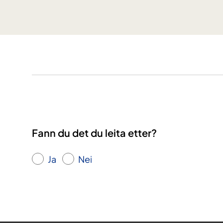
e
d
S
N
R
:
T
a
l
a
v
Fann du det du leita etter?
i
s
Ja
Nei
e
r
e
i
n