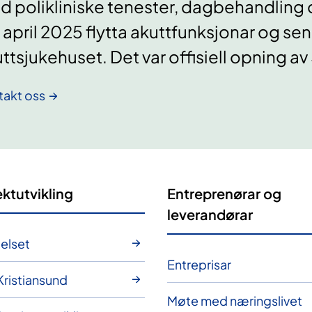
 polikliniske tenester, dagbehandling o
 april 2025 flytta akuttfunksjonar og se
ttsjukehuset. Det var offisiell opning av
takt oss
ektutvikling
Entreprenørar og
leverandørar
elset
Entreprisar
Kristiansund
Møte med næringslivet