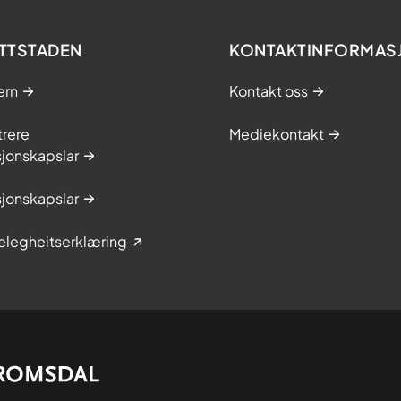
t
o
p
TTSTADEN
KONTAKTINFORMAS
n
a
ern
Kontakt oss
trere
Mediekontakt
jonskapslar
jonskapslar
elegheitserklæring