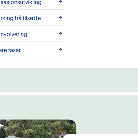
sasjonsutvikling
king frå tilsette
involvering
are fasar