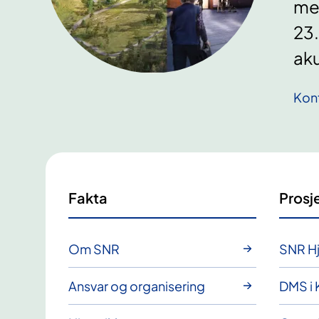
med
23.
aku
Kon
Fakta
Prosj
Om SNR
SNR Hj
Ansvar og organisering
DMS i 