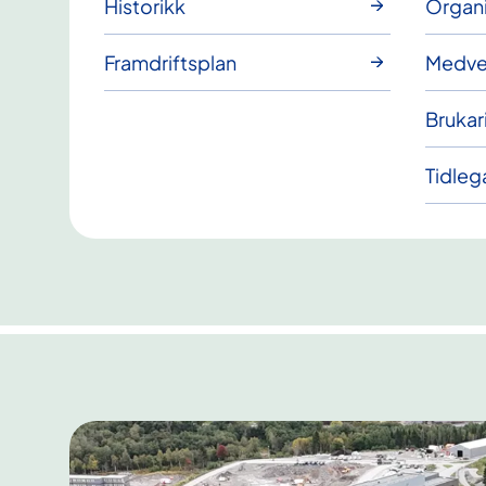
Historikk
Organi
Framdriftsplan
Medver
Brukar
Tidleg