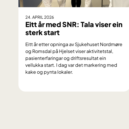
24. APRIL 2026
Eitt år med SNR: Tala viser ein
sterk start
Eitt år etter opninga av Sjukehuset Nordmøre
og Romsdal på Hjelset viser aktivitetstal,
pasienterfaringar og driftsresultat ein
vellukka start. I dag var det markering med
kake og pynta lokaler.
E
i
t
t
å
r
m