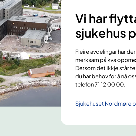
Vi har flytt
sjukehus p
Fleire avdelingar har d
merksam på kva oppmøtes
Dersom det ikkje står te
du har behov for å nå os
telefon 71 12 00 00.
Sjukehuset Nordmøre o