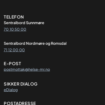
Kontaktinformasjon
TELEFON
Sentralbord Sunnmøre
70 10 50 00
Sentralbord Nordmøre og Romsdal
71 12 00 00
E-POST
postmottak@helse-mr.no
SIKKER DIALOG
eDialog
Adresse
POSTADRESSE