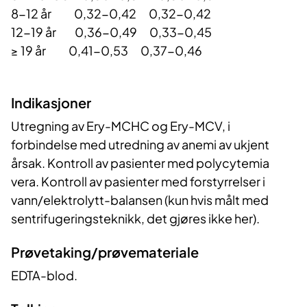
8-12 år 0,32-0,42 0,32-0,42
12-19 år 0,36-0,49 0,33-0,45
≥
19 år 0,41-0,53 0,37-0,46
Indikasjoner
Utregning av Ery-MCHC og Ery-MCV, i
forbindelse med utredning av anemi av ukjent
årsak. Kontroll av pasienter med polycytemia
vera. Kontroll av pasienter med forstyrrelser i
vann/elektrolytt-balansen (kun hvis målt med
sentrifugeringsteknikk, det gjøres ikke her).
Prøvetaking/prøvemateriale
EDTA-blod.