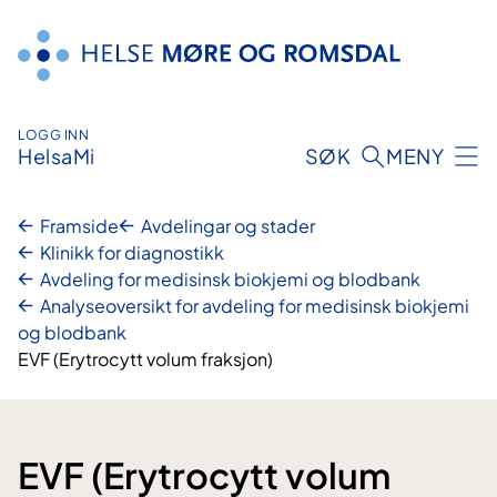
Hopp
til
innhald
LOGG INN
HelsaMi
SØK
MENY
Framside
Avdelingar og stader
Klinikk for diagnostikk
Avdeling for medisinsk biokjemi og blodbank
Analyseoversikt for avdeling for medisinsk biokjemi
og blodbank
EVF (Erytrocytt volum fraksjon)
EVF (Erytrocytt volum