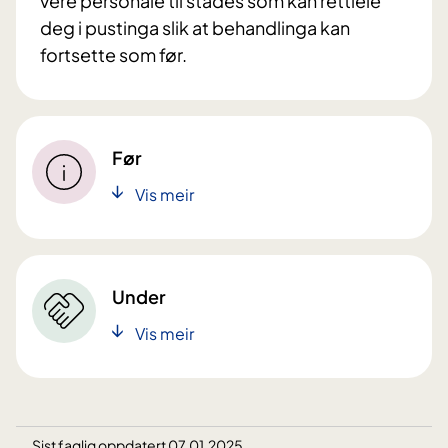
vere personale til stades som kan rettleie
deg i pustinga slik at behandlinga kan
fortsette som før.
Før
Vis meir
Under
Vis meir
Sist faglig oppdatert 07.01.2025