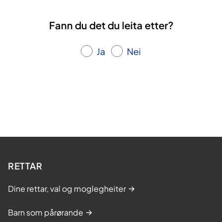
Fann du det du leita etter?
Ja
Nei
RETTAR
Dine rettar, val og moglegheiter
Barn som pårørande