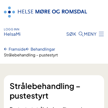
Hopp
til
innhald
LOGG INN
HelsaMi
SØK
MENY
Framside
Behandlingar
Strålebehandling – pustestyrt
Strålebehandling –
pustestyrt