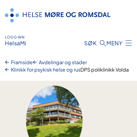
Hopp
til
innhald
LOGG INN
HelsaMi
SØK
MENY
Framside
Avdelingar og stader
Klinikk for psykisk helse og rus
DPS poliklinikk Volda