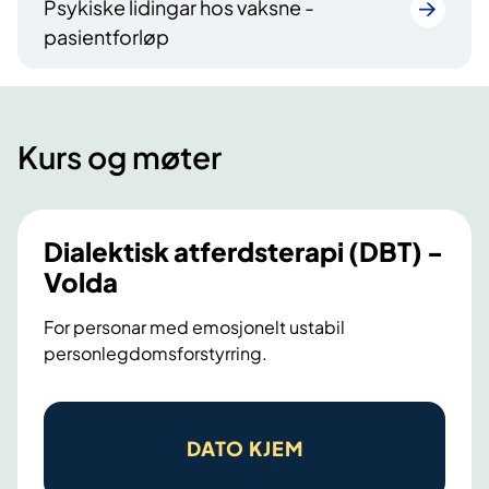
Psykiske lidingar hos vaksne -
pasientforløp
Kurs og møter
Dialektisk atferdsterapi (DBT) -
Volda
For personar med emosjonelt ustabil
personlegdomsforstyrring.
D
i
DATO KJEM
a