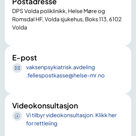
Postadresse
DPS Volda poliklinikk, Helse Møre og
Romsdal HF, Volda sjukehus, Boks 113, 6102
Volda
E-post
vaksenpsykiatrisk
.avdeling
.fellespostkasse
@helse-mr
.no
Videokonsultasjon
Vi tilbyr videokonsultasjon. Klikk her
for rettleiing