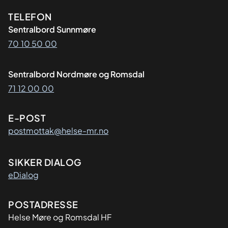
Kontaktinformasjon
TELEFON
Sentralbord Sunnmøre
70 10 50 00
Sentralbord Nordmøre og Romsdal
71 12 00 00
E-POST
postmottak@helse-mr.no
SIKKER DIALOG
eDialog
Adresse
POSTADRESSE
Helse Møre og Romsdal HF