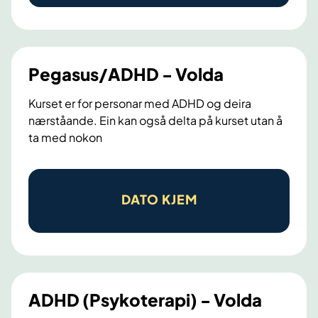
l
e
k
t
Pegasus/ADHD - Volda
i
Kurset er for personar med ADHD og deira
s
nærståande. Ein kan også delta på kurset utan å
k
ta med nokon
a
t
P
f
e
DATO KJEM
e
g
r
a
d
s
s
u
t
s
e
ADHD (Psykoterapi) - Volda
/
r